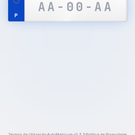
P
Termos de Utilização
·
AutoMatricula v2.3.3
·
Política de Privacidade